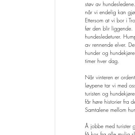
støv av hundesledene.
når vi endelig kan gjø
Ettersom at vi bor i Tr
før den blir liggende. 
hundesledeturer. Hump
av rennende elver. De
hunder og hundekjører
timer hver dag. 
Når vinteren er ordent
løypene tar vi med oss
turisten og hundekjører
får høre historier fra
Samtalene mellom hund
Å jobbe med turister 
få kos fra alle mulig