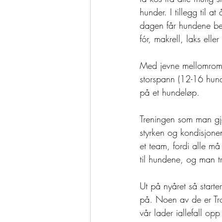
hunder. I tillegg til 
dagen får hundene bel
fór, makrell, laks elle
Med jevne mellomrom t
storspann (12-16 hund
på et hundeløp. 
Treningen som man g
styrken og kondisjone
et team, fordi alle må
til hundene, og man tr
Ut på nyåret så start
på. Noen av de er Tro
vår lader iallefall op