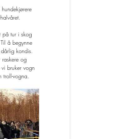
e hundekjørere 
halvåret.
 på tur i skog 
 Til å begynne 
dårlig kondis. 
r raskere og 
 vi bruker vogn 
n troll-vogna.