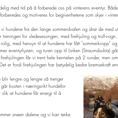
ndelig med tid på å forberede oss på vinterens eventyr. Båd
forberedes og motiveres for begivenhetene som skjer i vinter
er vi hundene fra den lange sommerdvalen og drar de med ut
treningen for sledesesongen, med firehjuling og troll-vogn.
 rolig, med hensyn til at hundene har fått "sommerkropp" og 
er eventyrlysten, og turen opp til Linken (Straumsbukta) gå
firehjulingen får vi trent hele kennelen på 2 runder, men om
 Det er fordi firehjulingen har betydelig bedre bremsekraft en
a blir lengre og lengre så trenger 
år kosten i næringsrikt hundefor 
r slik at hundene får energi til å 
mmer snøen dalene og vi kan tørke 