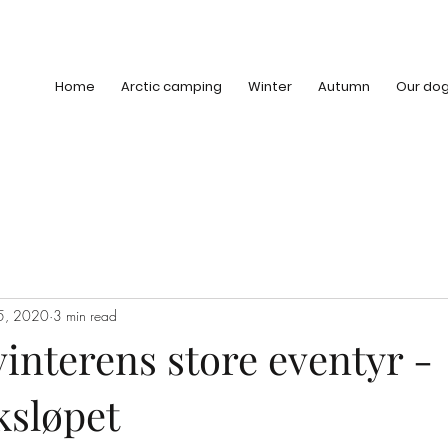
Home
Arctic camping
Winter
Autumn
Our do
5, 2020
3 min read
 vinterens store eventyr -
sløpet