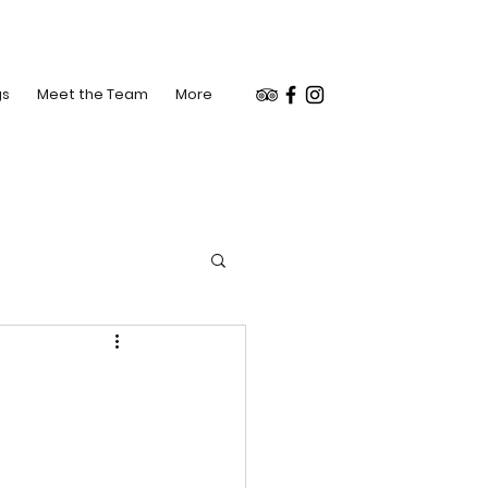
gs
Meet the Team
More