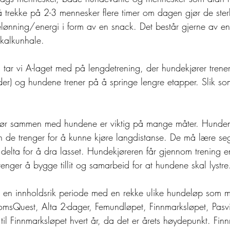
at å trekke på 2-3 mennesker flere timer om dagen gjør de ster
ønning/energi i form av en snack. Det består gjerne av e
r kalkunhale. 
ar vi A-laget med på lengdetrening, der hundekjører trener
er) og hundene trener på å springe lengre etapper. Slik som
jør sammen med hundene er viktig på mange måter. Hunde
n de trenger for å kunne kjøre langdistanse. De må lære s
 delta for å dra lasset. Hundekjøreren får gjennom trening en 
enger å bygge tillit og samarbeid for at hundene skal lystre
er en innholdsrik periode med en rekke ulike hundeløp som 
msQuest, Alta 2-dager, Femundløpet, Finnmarksløpet, Pasvi
p til Finnmarksløpet hvert år, da det er årets høydepunkt. Fin