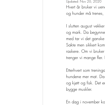
Updated:
Nov 26, 2020
Hvert år bruker vi ue
og hunder må trenes, 
I slutten august vekk
og mark. Da begynner 
med tar vi det ganske
Sakte men sikkert komm
raskere. Om vi bruker 
trenger vi mange fler.
Etterhvert som trening
hundene mer mat. Da g
og kjøtt og fisk. Det e
bygge muskler. 
En dag i november ko