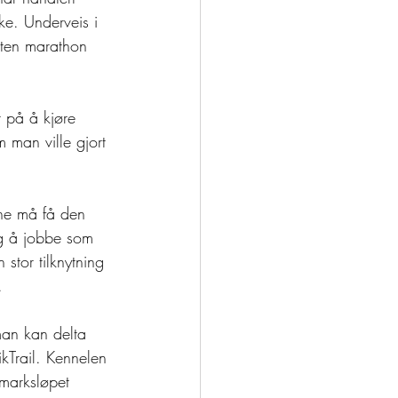
ke. Underveis i 
nten marathon 
 på å kjøre 
 man ville gjort 
ne må få den 
eg å jobbe som 
stor tilknytning 
. 
man kan delta 
kTrail. Kennelen 
nmarksløpet 