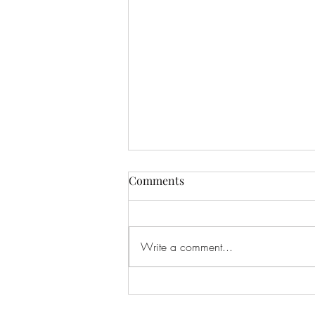
Comments
Write a comment...
Hundesledesafari for
nybegynnere: 5 tips du burde