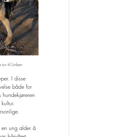
tur til Linken
per. I disse 
velse både for 
ns hundekjøreren 
kultur. 
rsonlige. 
a en ung alder å 
ar håndtert 