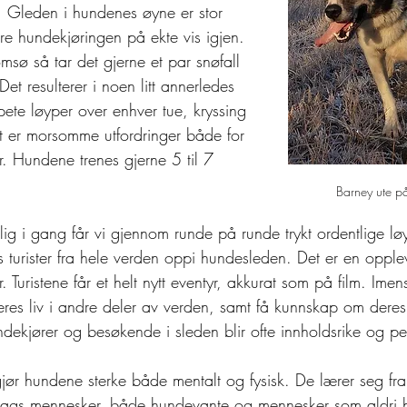
 Gleden i hundenes øyne er stor 
re hundekjøringen på ekte vis igjen. 
omsø så tar det gjerne et par snøfall 
Det resulterer i noen litt annerledes 
ete løyper over enhver tue, kryssing 
t er morsomme utfordringer både for 
. Hundene trenes gjerne 5 til 7 
Barney ute på 
lig i gang får vi gjennom runde på runde trykt ordentlige løy
 turister fra hele verden oppi hundesleden. Det er en opple
. Turistene får et helt nytt eventyr, akkurat som på film. Ime
 deres liv i andre deler av verden, samt få kunnskap om deres 
ekjører og besøkende i sleden blir ofte innholdsrike og pe
gjør hundene sterke både mentalt og fysisk. De lærer seg fr
 slags mennesker, både hundevante og mennesker som aldri h